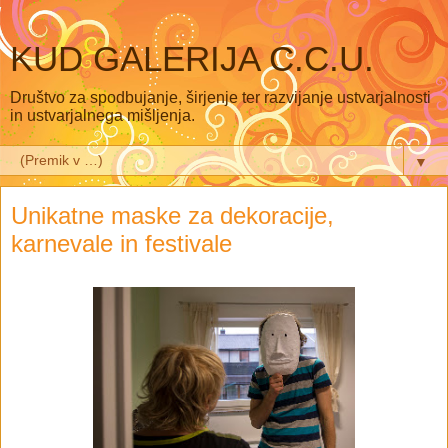
KUD GALERIJA C.C.U.
Društvo za spodbujanje, širjenje ter razvijanje ustvarjalnosti
in ustvarjalnega mišljenja.
▼
Unikatne maske za dekoracije,
karnevale in festivale